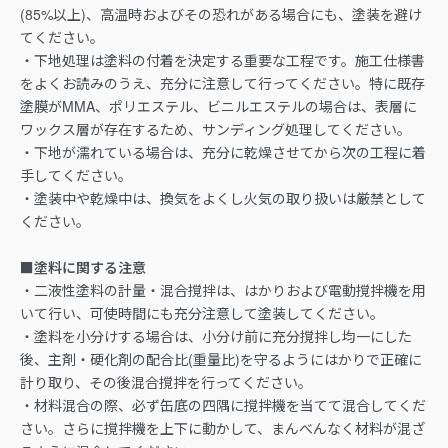
(85%以上)、高温時およびその恐れがある場合にも、塗装を避け
てください。
・下地処理は塗料の付着を決定する重要な工程です。施工仕様書
をよくお読みのうえ、充分に注意して行ってください。特に既存
塗膜がMMA、ポリエステル、ビニルエステルの場合は、表層に
ワックス層が存在するため、サンディング処理してください。
・下地が濡れている場合は、充分に乾燥させてから次の工程に着
手してください。
・塗装中や乾燥中は、換気をよくし火気の取り扱いは厳禁として
ください。
■塗料に関する注意
・二液性塗料の計量・混合撹拌は、はかりおよび電動撹拌機を用
いて行い、可使時間にも充分注意して塗装してください。
・塗料を小分けする場合は、小分け前に充分撹拌し均一にした
後、主剤・硬化剤の配合比(重量比)を守るようにはかりで正確に
計り取り、その後混合撹拌を行ってください。
・材料混合の際、必ず缶底の四隅に撹拌機を当てて混合してくだ
さい。さらに撹拌機を上下に動かして、まんべんなく材料が混ざ