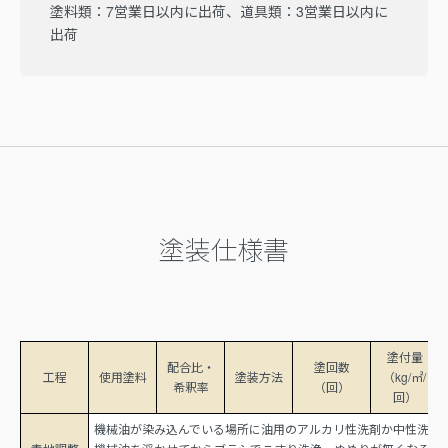
塗料類：7営業日以内に出荷、道具類：3営業日以内に
出荷
塗装仕様書
塗付量
配合比・
塗回数
工程
使用塗料
塗装方法
（kg/㎡/
希釈率
（回）
回）
機械油が染み込んでいる場所に油用のアルカリ性洗剤か中性洗剤を