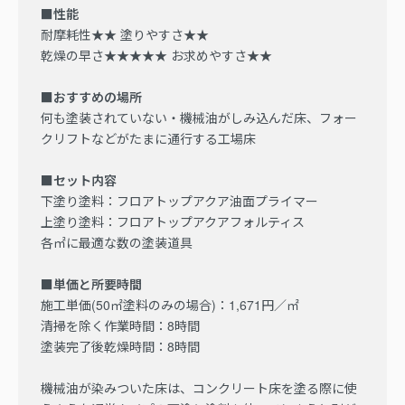
■性能
耐摩耗性★★ 塗りやすさ★★
乾燥の早さ★★★★★ お求めやすさ★★
■おすすめの場所
何も塗装されていない・機械油がしみ込んだ床、フォー
クリフトなどがたまに通行する工場床
■セット内容
下塗り塗料：フロアトップアクア油面プライマー
上塗り塗料：フロアトップアクアフォルティス
各㎡に最適な数の塗装道具
■単価と所要時間
施工単価(50㎡塗料のみの場合)：1,671円／㎡
清掃を除く作業時間：8時間
塗装完了後乾燥時間：8時間
機械油が染みついた床は、コンクリート床を塗る際に使