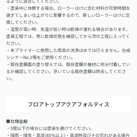
るように混合してください。
・塗装中に休憩する場合、ローラーはけに含む材料が可使時間を
過ぎてしまい仕上がりに影響するので、新しいローラーはけに交
換してください。
・湿度が高い時、気温が低い時は乾燥が遅れる場合があります。
塗装工程では、常に乾燥状態を確認してから次の工程に入ってく
ださい。
・本プライマーに使用した用具の洗浄は水では行えません。合成
シンナーNo.2等をご使用ください。
・既存塗膜面の塗り替えでは、既存塗膜が基材に充分付着してい
るか確認してください。浮いている既存塗膜は除去してくださ
い。
フロアトップアクアフォルティス
■仕様全般
・5度以下の場合には塗装を避けてください。
・降雨・降雪・高湿(85％以上)・高温時及びその恐れがある場合