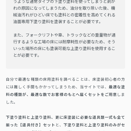
うような通常タイプの下塗り塗料を使ってしまうと剥が
れの原因になってしまうため、油分を取り除いた後、機
械油汚れがひどい床でも塗料との密着性を高めてくれる
油面専用下塗り塗料を塗装することが必要です。
また、フォークリフトや車、トラックなどの重量物が通
行するような工場の床には耐摩耗性が必要なため、そう
いった場所の床にも塗装可能な上塗り塗料を使用するこ
とが必要です。
自分で最適な種類の床用塗料を調べることは、床塗装初心者の方
には難しく手間もかかってしまうため、当サイトでは、
最適な塗
料の種類が、最適な数でお客様のもとへ届くセットをご用意
しま
した。
下塗り塗料と上塗り塗料、更に床塗装に必要な道具類一式も全て
揃った【道具付き】セット
と、
下塗り塗料と上塗り塗料のみがセ