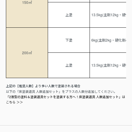
150㎡
上塗
13.5kg(主剤12kg・硬化剤1
下塗
6kg(主剤2kg・硬化剤4kg)
200㎡
上塗
13.5kg(主剤12kg・硬化剤1
上記の【推奨人数】より多い人数で塗装される場合
以下の「床塗装道具 人数追加セット」をプラスの人数分追加してください。
「2液型の塗料＆塗装道具セットを塗装する方へ！床塗装道具 人数追加セット」は
こちら ＞＞