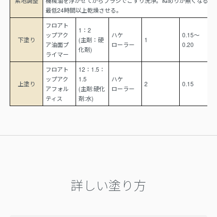
素地調整
機械油を浮かせてからブラシでこすり洗浄。ぬめりが無くなるま
最低24時間以上乾燥させる。
フロアト
1：2
ップアク
ハケ
0.15～
下塗り
(主剤：硬
1
ア油面プ
ローラー
0.20
化剤)
ライマー
フロアト
12：1.5：
ップアク
1.5
ハケ
上塗り
2
0.15
アフォル
(主剤:硬化
ローラー
ティス
剤:水)
詳しい塗り方