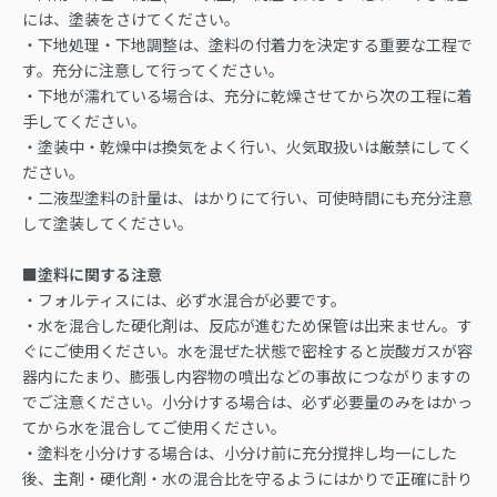
には、塗装をさけてください。
・下地処理・下地調整は、塗料の付着力を決定する重要な工程で
す。充分に注意して行ってください。
・下地が濡れている場合は、充分に乾燥させてから次の工程に着
手してください。
・塗装中・乾燥中は換気をよく行い、火気取扱いは厳禁にしてく
ださい。
・二液型塗料の計量は、はかりにて行い、可使時間にも充分注意
して塗装してください。
■塗料に関する注意
・フォルティスには、必ず水混合が必要です。
・水を混合した硬化剤は、反応が進むため保管は出来ません。す
ぐにご使用ください。水を混ぜた状態で密栓すると炭酸ガスが容
器内にたまり、膨張し内容物の噴出などの事故につながりますの
でご注意ください。小分けする場合は、必ず必要量のみをはかっ
てから水を混合してご使用ください。
・塗料を小分けする場合は、小分け前に充分撹拌し均一にした
後、主剤・硬化剤・水の混合比を守るようにはかりで正確に計り