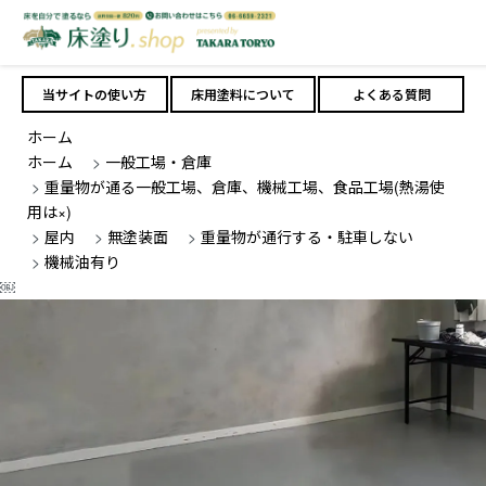
当サイトの使い方
床用塗料について
よくある質問
ホーム
ホーム
>
一般工場・倉庫
>
重量物が通る一般工場、倉庫、機械工場、食品工場(熱湯使
用は×)
>
屋内
>
無塗装面
>
重量物が通行する・駐車しない
>
機械油有り
￼