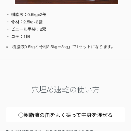
・ 樹脂液：0.5kg×2缶
・ 骨材：2.5kg×2袋
・ ビニール手袋：2双
・ コテ：1個
※「樹脂液0.5kgと骨材2.5kg＝3kg」で1セットになります。
穴埋め速乾の使い方
①樹脂液の缶をよく振って中身を混ぜる