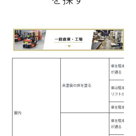
車を駐車しフ
が通る
未塗装の床を塗る
車は駐車しな
リフトが通る
車を駐車せず
屋内
車を駐車しフ
が通る