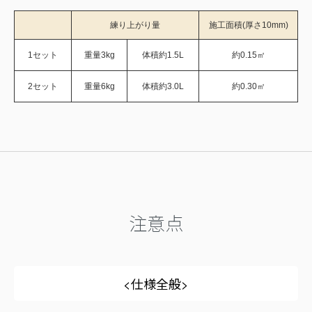
練り上がり量
施工面積(厚さ10mm)
1セット
重量3kg
体積約1.5L
約0.15㎡
2セット
重量6kg
体積約3.0L
約0.30㎡
注意点
<仕様全般>