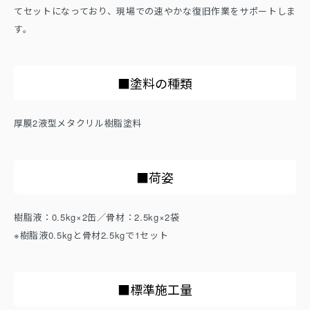
てセットになっており、現場での速やかな復旧作業をサポートしま
す。
■塗料の種類
厚膜2液型メタクリル樹脂塗料
■荷姿
樹脂液：0.5kg×2缶／骨材：2.5kg×2袋
※樹脂液0.5kgと骨材2.5kgで1セット
■標準施工量