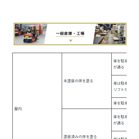
車を駐車しフ
が通る
未塗装の床を塗る
車は駐車しな
リフトが通る
車を駐車せず
屋内
車を駐車しフ
が通る
塗装済みの床を塗る
車は駐車しな